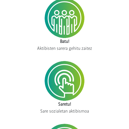
Batu!
Aktibisten sarera gehitu zaitez
Saretu!
Sare sozialetan aktibismoa