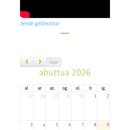
Jende geldiezina!
Gaur
abuztua 2026
al.
ar.
az.
og.
ol.
lr.
ig.
27
28
29
30
31
1
2
3
4
5
6
7
8
9