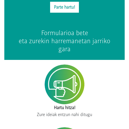
Parte hartu!
Formularioa bete
eta zurekin harremanetan jarriko
gara
Hartu hitza!
Zure ideiak entzun nahi ditugu