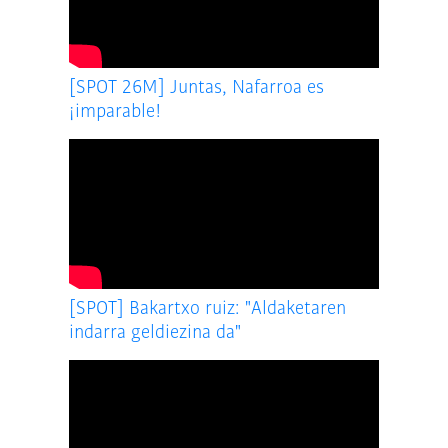
[SPOT 26M] Juntas, Nafarroa es
¡imparable!
[SPOT] Bakartxo ruiz: "Aldaketaren
indarra geldiezina da"