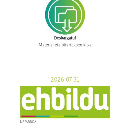
Deskargatu!
Material eta bitartekoen kit-a
2026-07-31
NAFARROA
NAFARROA