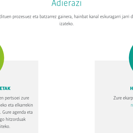
Adierazi
ituen prozesuez eta batzarrez gainera, hainbat kanal eskuragarri jarri 
izateko.
KETAK
H
en pertsoei zure
Zure ekarp
zeko eta elkarrekin
n
u. Gure agenda eta
ngo hitzorduak
iteko.