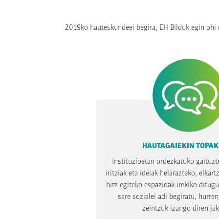
2019ko hauteskundeei begira, EH Bilduk egin ohi d
HAUTAGAIEKIN TOPA
Instituzioetan ordezkatuko gaituzt
iritziak eta ideiak helarazteko, elkart
hitz egiteko espazioak irekiko ditug
sare sozialei adi begiratu, hurre
zeintzuk izango diren jak