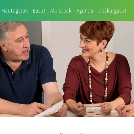
Hautagaiak
Batu!
Albisteak
Agenda
Deskargatu!