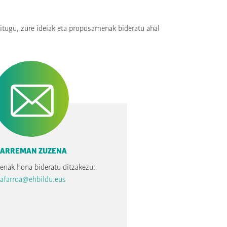
ditugu, zure ideiak eta proposamenak bideratu ahal
ARREMAN ZUZENA
enak hona bideratu ditzakezu:
afarroa@ehbildu.eus