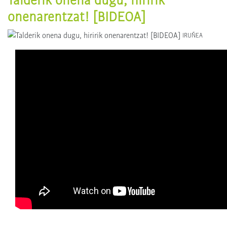
onenarentzat! [BIDEOA]
IRUÑEA