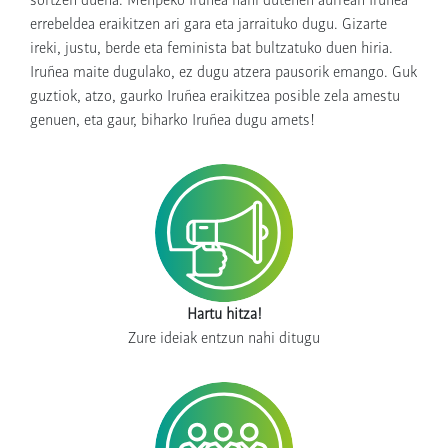
errebeldea eraikitzen ari gara eta jarraituko dugu. Gizarte
ireki, justu, berde eta feminista bat bultzatuko duen hiria.
Iruñea maite dugulako, ez dugu atzera pausorik emango. Guk
guztiok, atzo, gaurko Iruñea eraikitzea posible zela amestu
genuen, eta gaur, biharko Iruñea dugu amets!
Hartu hitza!
Zure ideiak entzun nahi ditugu