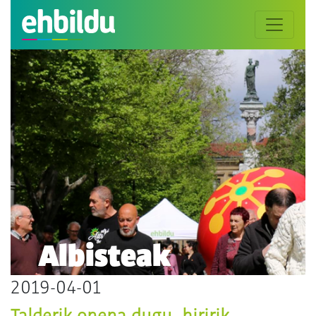
Albisteak
2019-04-01
Talderik onena dugu, hiririk