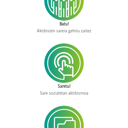
Batu!
Aktibisten sarera gehitu zaitez
Saretu!
Sare sozialetan aktibismoa