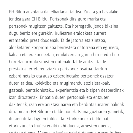
EH Bildu auzolana da, elkarlana, taldea. Zu eta gu bezalako
jendea gara EH Bildu. Pertsonak dira gure marka eta
pertsonek mugitzen gaituzte. Eta horregatik, jende bikaina
dugu berriz ere gurekin, Iruñearen eraldaketa aurrera
eramateko prest daudenak. Talde jatorra eta zintzoa,
aldaketaren konpromisoa berrestera datorrena eta egunero,
kalean eta erakundeetan, eraikitzen ari garen hiri eredu berri
horretan irmoki sinisten dutenak. Talde anitza, talde
prestatua, erreferentziazko pertsonez osatua. Jardun
ezberdinetako eta auzo ezberdinetako pertsonek osatzen
duten taldea, kolektibo eta mugimendu sozialetakoak,
gazteak, pentsionistak... experientzia eta bizipen desberdinak
izan dituztenak. Enpatia duten pertsonak eta entzuten
dakitenak, izan ere aniztasunaren eta berdintasunaren balioak
ditu oinarri EH Bilduren talde honek. Baina guztiaren gainetik,
ilusionatuta dagoen taldea da. Etorkizuneko talde bat,
etorkizuneko Iruñea eraiki nahi duena, amesten duena,
sortzen duena. Menpeko Iruñea nahi dutenen aurrean Iruñea